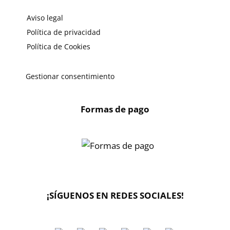
Aviso legal
Política de privacidad
Política de Cookies
Gestionar consentimiento
Formas de pago
X
🔄 Solicitar
CAMBIO/DEVOLUCIÓN
¡SÍGUENOS EN REDES SOCIALES!
📞 Contactar Whatsapp
📧 Enviar mensaje