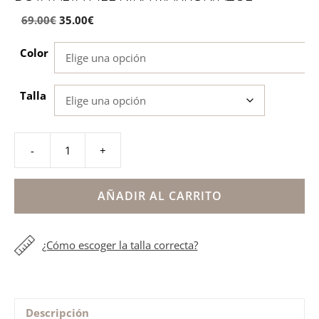
69.00
€
35.00
€
Color
Talla
-
+
Bota
alta
piel
AÑADIR AL CARRITO
niña
marrón/azul
¿Cómo escoger la talla correcta?
cantidad
Descripción