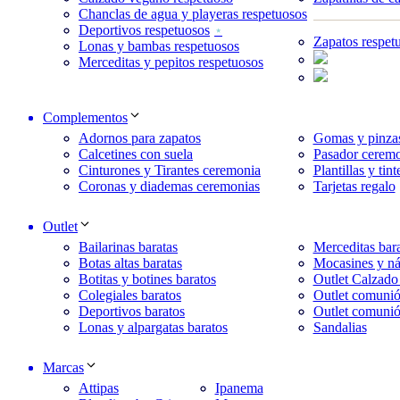
Chanclas de agua y playeras respetuosos
Deportivos respetuosos
Zapatos respet
Lonas y bambas respetuosos
Merceditas y pepitos respetuosos
Complementos
Adornos para zapatos
Gomas y pinzas
Calcetines con suela
Pasador ceremo
Cinturones y Tirantes ceremonia
Plantillas y tint
Coronas y diademas ceremonias
Tarjetas regalo
Outlet
Bailarinas baratas
Merceditas bara
Botas altas baratas
Mocasines y ná
Botitas y botines baratos
Outlet Calzado
Colegiales baratos
Outlet comunió
Deportivos baratos
Outlet comunió
Lonas y alpargatas baratos
Sandalias
Marcas
Attipas
Ipanema