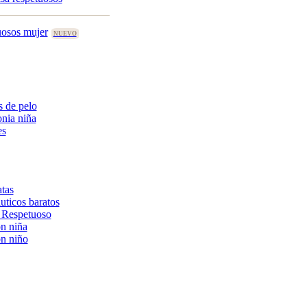
uosos mujer
 de pelo
nia niña
es
tas
uticos baratos
 Respetuoso
n niña
n niño