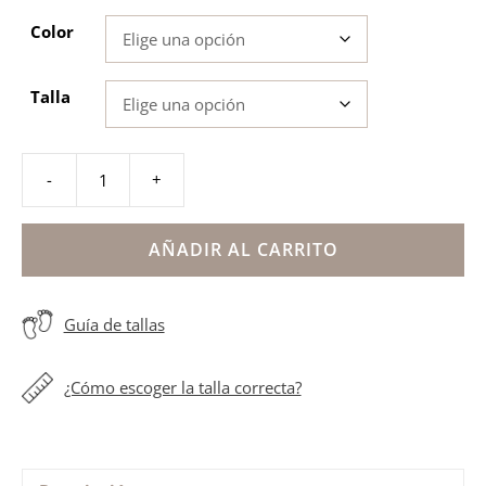
Color
Talla
-
+
Mercedita
colegial
niña
AÑADIR AL CARRITO
Blanditos
by
Guía de tallas
Crios
cantidad
¿Cómo escoger la talla correcta?