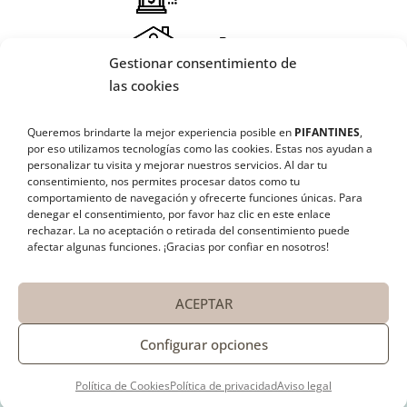
Gestionar consentimiento de
X
las cookies
🔄 Solicitar
Queremos brindarte la mejor experiencia posible en
PIFANTINES
,
CAMBIO/DEVOLUCIÓN
por eso utilizamos tecnologías como las cookies. Estas nos ayudan a
personalizar tu visita y mejorar nuestros servicios. Al dar tu
¡SÍGUENOS EN REDES SOCIALES!
consentimiento, nos permites procesar datos como tu
📞 Contactar Whatsapp
comportamiento de navegación y ofrecerte funciones únicas. Para
denegar el consentimiento, por favor haz clic en este enlace
rechazar
. La no aceptación o retirada del consentimiento puede
📧 Enviar mensaje
afectar algunas funciones. ¡Gracias por confiar en nosotros!
📦 Seguimiento de mi pedido
ACEPTAR
Configurar opciones
Política de Cookies
Política de privacidad
Aviso legal