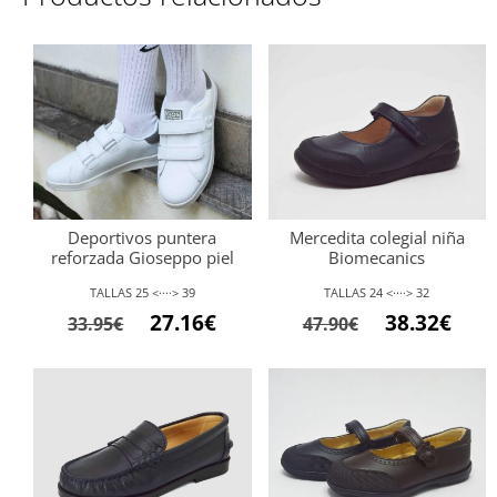
Deportivos puntera
Mercedita colegial niña
reforzada Gioseppo piel
Biomecanics
TALLAS 25 <····> 39
TALLAS 24 <····> 32
El
El
El
El
27.16
€
38.32
€
33.95
€
47.90
€
precio
precio
precio
preci
original
actual
original
actu
era:
es:
era:
es:
33.95€.
27.16€.
47.90€.
38.32