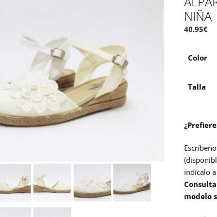
ALPA
NIÑA
40.95
€
Color
Talla
¿Prefier
Escríbeno
(disponibl
indícalo 
Consulta
modelo s