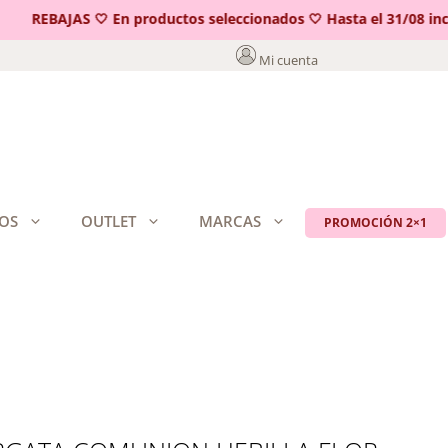
REBAJAS 🤍 En productos seleccionados 🤍 Hasta el 31/08 inclui
Mi cuenta
OS
OUTLET
MARCAS
PROMOCIÓN 2×1