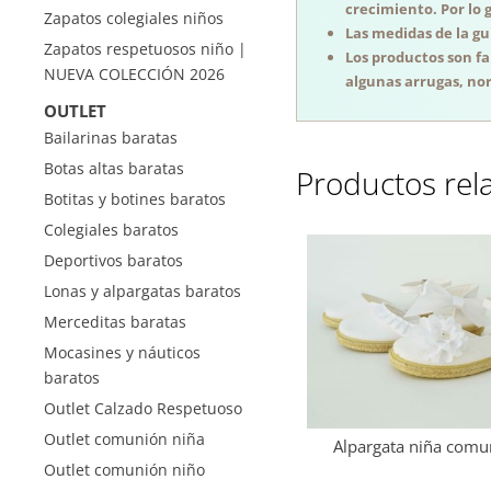
crecimiento. Por lo 
Zapatos colegiales niños
Las medidas de la guí
Zapatos respetuosos niño |
Los productos son f
NUEVA COLECCIÓN 2026
algunas arrugas, nor
OUTLET
Bailarinas baratas
Botas altas baratas
Productos rel
Botitas y botines baratos
Colegiales baratos
Deportivos baratos
Lonas y alpargatas baratos
Merceditas baratas
Mocasines y náuticos
baratos
Outlet Calzado Respetuoso
Outlet comunión niña
Alpargata niña comu
Outlet comunión niño