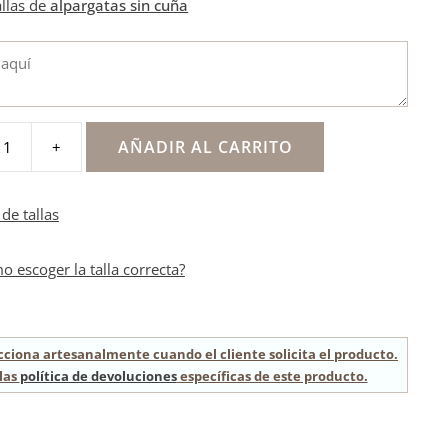
allas de
alpargatas sin cuña
AÑADIR AL CARRITO
+
n
de tallas
o escoger la talla correcta?
cciona artesanalmente cuando el cliente solicita el producto.
las
política de devoluciones
específicas de este producto.