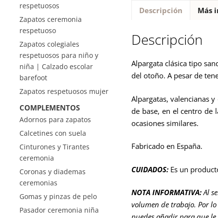
respetuosos
Descripción
Más i
Zapatos ceremonia
respetuoso
Descripción
Zapatos colegiales
respetuosos para niño y
Alpargata clásica tipo san
niña | Calzado escolar
del otoño. A pesar de te
barefoot
Zapatos respetuosos mujer
Alpargatas, valencianas y
COMPLEMENTOS
de base, en el centro de 
Adornos para zapatos
ocasiones similares.
Calcetines con suela
Fabricado en España.
Cinturones y Tirantes
ceremonia
CUIDADOS:
Es un product
Coronas y diademas
ceremonias
NOTA INFORMATIVA:
Al s
Gomas y pinzas de pelo
volumen de trabajo. Por lo 
Pasador ceremonia niña
puedes añadir para que le