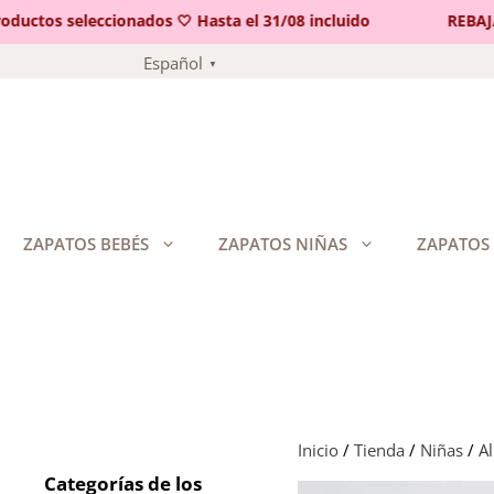
tos seleccionados 🤍 Hasta el 31/08 incluido
REBAJAS 
Saltar
Español
▼
al
contenido
ZAPATOS BEBÉS
ZAPATOS NIÑAS
ZAPATOS
Inicio
/
Tienda
/
Niñas
/
A
Categorías de los