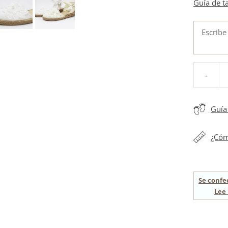
Guía de t
-
Alpargata
comunio
hebilla
Guía 
flor
niña
¿Cóm
cantidad
Se confe
Lee 