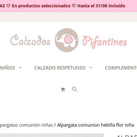
 En productos seleccionados 🤍 Hasta el 31/08 incluido
 NIÑOS
CALZADO RESPETUOSO
COMPLEMENT
lpargatas comunión niñas
/ Alpargata comunion hebilla flor niña