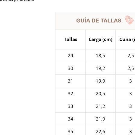
Tallas
Largo (cm)
Cuña (
29
18,5
2,5
30
19,2
2,5
31
19,9
3
32
20,5
3
33
21,2
3
34
21,9
3
35
22,6
3