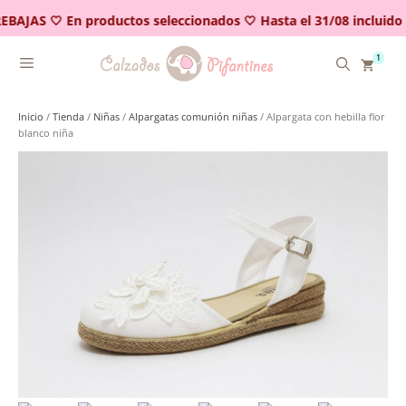
Saltar
EBAJAS 🤍 En productos seleccionados 🤍 Hasta el 31/08 incluido
al
contenido
1
Inicio
/
Tienda
/
Niñas
/
Alpargatas comunión niñas
/ Alpargata con hebilla flor
blanco niña