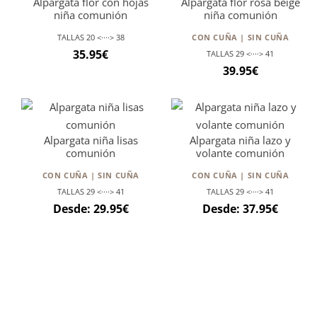
Alpargata flor con hojas
Alpargata flor rosa beige
niña comunión
niña comunión
TALLAS 20 <····> 38
CON CUÑA | SIN CUÑA
35.95
€
TALLAS 29 <····> 41
39.95
€
Alpargata niña lisas
Alpargata niña lazo y
comunión
volante comunión
CON CUÑA | SIN CUÑA
CON CUÑA | SIN CUÑA
TALLAS 29 <····> 41
TALLAS 29 <····> 41
Desde:
29.95
€
Desde:
37.95
€