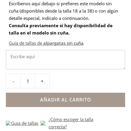
Escríbenos aquí debajo si prefieres este modelo sin
cuña (disponibles desde la talla 18 a la 38) o con algún
detalle especial, indícalo a continuación.
Consulta previamente si hay disponibilidad de
talla en el modelo sin cuña
.
Guía de tallas de
alpargatas sin cuña
-
+
Alpargata
hebilla
bordado
AÑADIR AL CARRITO
azul
niña
¿Cómo escoger la talla
cantidad
Guía de tallas
correcta?