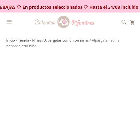
Saltar
EBAJAS 🤍 En productos seleccionados 🤍 Hasta el 31/08 incluido
al
contenido
Inicio
/
Tienda
/
Niñas
/
Alpargatas comunión niñas
/ Alpargata hebilla
bordado azul niña