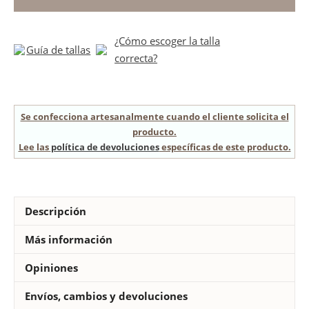
verde
agua
¿Cómo escoger la talla
niña
Guía de tallas
correcta?
cantidad
Se confecciona artesanalmente cuando el cliente solicita el
producto.
Lee las
política de devoluciones
específicas de este producto.
Descripción
Más información
Opiniones
Envíos, cambios y devoluciones