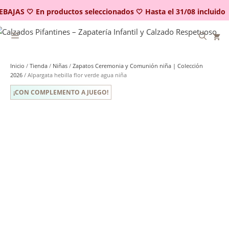
Saltar
BAJAS 🤍 En productos seleccionados 🤍 Hasta el 31/08 incluido
al
contenido
Inicio
/
Tienda
/
Niñas
/
Zapatos Ceremonia y Comunión niña | Colección
2026
/ Alpargata hebilla flor verde agua niña
¡CON COMPLEMENTO A JUEGO!