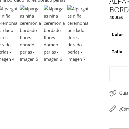
ALPA
BORD
40.95
€
Color
Talla
-
Alpargata
niña
ceremoni
Guía 
bordado
flores
¿Cóm
dorado
perlas
cantidad