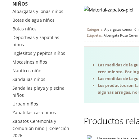
NIÑOS
Alpargatas y lonas niños
Botas de agua niños
Botas niños
Categoría:
Alpargatas comunión
Etiquetas:
Alpargata Rosa Cere
Deportivas y zapatillas
niños
Inglesitos y pepitos niños
Mocasines niños
Las medidas de la guí
Náuticos niño
crecimiento. Por lo 
Las medidas de la guí
Sandalias niños
Los productos son f
Sandalias playa y piscina
algunas arrugas, nor
niños
Urban niños
Zapatillas casa niños
Productos rel
Zapatos Ceremonia y
Comunión niño | Colección
2026