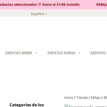
ctos seleccionados 🤍 Hasta el 31/08 incluido
REBAJAS 
Saltar
Español
▼
al
contenido
ZAPATOS BEBÉS
ZAPATOS NIÑAS
ZAPATOS
Inicio
/
Tienda
/
Niñas
/
A
Categorías de los