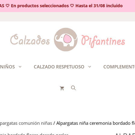
 En productos seleccionados 🤍 Hasta el 31/08 incluido
 NIÑOS
CALZADO RESPETUOSO
COMPLEMENT
lpargatas comunión niñas
/ Alpargatas niña ceremonia bordado fl