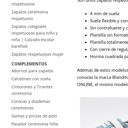
respetuosos
Zapatos ceremonia
4 mm de suela
respetuoso
Suela flexible y co
Zapatos colegiales
Sin contrafuerte y c
respetuosos para niño y
Plantilla sin forma
niña | Calzado escolar
Plantilla totalmente
barefoot
Con cierre de regu
Zapatos respetuosos mujer
Horma cuadrada par
COMPLEMENTOS
Además de estos modelos,
Adornos para zapatos
conoces la marca Blandito
Calcetines con suela
ONLINE, el mismo modelo 
Cinturones y Tirantes
ceremonia
Coronas y diademas
ceremonias
Gomas y pinzas de pelo
Pasador ceremonia niña