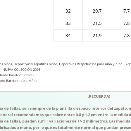
32
20.7
7.7
33
21.5
7.8
34
21.9
7.8
as niñas
,
Deportivas y zapatillas niños
,
Deportivos Respetuosos para niño y niña | Zapa
o | NUEVA COLECCIÓN 2026
lzado Barefoot Infantil
zado Barefoot para Niños
¡RECUERDA!
a de tallas, son siempre de la plantilla o espacio interior del zapato
general recomendamos que sobre entre 0.8 y 1.2 cm entre la medida del
a de tallas, pueden sufrir variaciones de +/- 2 milímetros. Las medida
abricados a mano, por lo que es totalmente normal que puedan presen