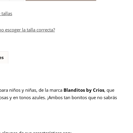
 tallas
o escoger la talla correcta?
es
para niños y niñas, de la marca
Blanditos by Crios
, que
osas y en tonos azules. ¡Ambos tan bonitos que no sabrás
algunas de sus características son: