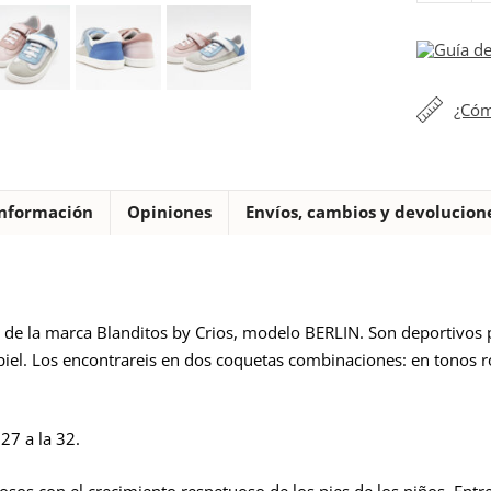
Blanditos
by
Guía de
crios
modelo
¿Cóm
BERLIN
tejido
cantidad
nformación
Opiniones
Envíos, cambios y devolucion
de la marca Blanditos by Crios, modelo BERLIN. Son deportivos 
iel. Los encontrareis en dos coquetas combinaciones: en tonos r
27 a la 32.
sos con el crecimiento respetuoso de los pies de los niños. Entre 