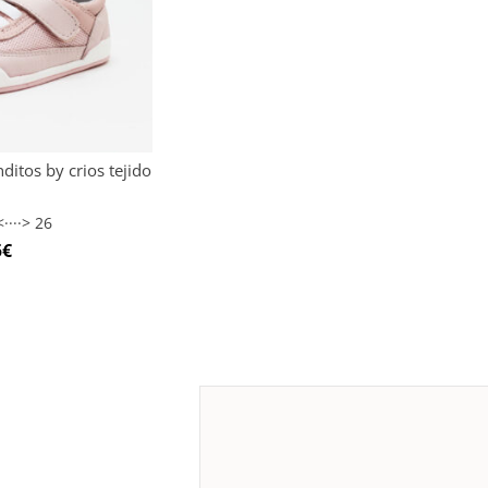
itos by crios tejido
····> 26
5
€