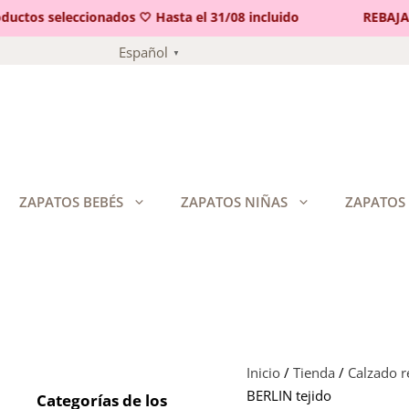
tos seleccionados 🤍 Hasta el 31/08 incluido
REBAJAS 🤍
Saltar
Español
▼
al
contenido
ZAPATOS BEBÉS
ZAPATOS NIÑAS
ZAPATOS
Inicio
/
Tienda
/
Calzado 
BERLIN tejido
Categorías de los