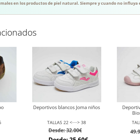
males en los productos de piel natural. Siempre y cuando no influya e
acionados
po
Deportivos blancos Joma niños
Deporti
Bio
5
TALLAS 22 <····> 38
TAL
Desde:
32.00
€
49.
Desde:
25.60
€