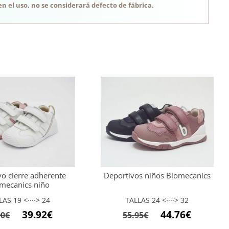
n el uso, no se considerará defecto de fábrica.
vo cierre adherente
Deportivos niños Biomecanics
mecanics niño
LAS 19 <····> 24
TALLAS 24 <····> 32
El
El
El
El
39.92
€
44.76
€
90
€
55.95
€
precio
precio
precio
precio