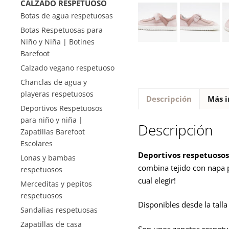
CALZADO RESPETUOSO
Botas de agua respetuosas
Botas Respetuosas para
Niño y Niña | Botines
Barefoot
Calzado vegano respetuoso
Chanclas de agua y
playeras respetuosos
Descripción
Más i
Deportivos Respetuosos
para niño y niña |
Descripción
Zapatillas Barefoot
Escolares
Deportivos respetuosos
Lonas y bambas
combina tejido con napa p
respetuosos
cual elegir!
Merceditas y pepitos
respetuosos
Disponibles desde la talla 
Sandalias respetuosas
Zapatillas de casa
Son unos zapatos respetuo