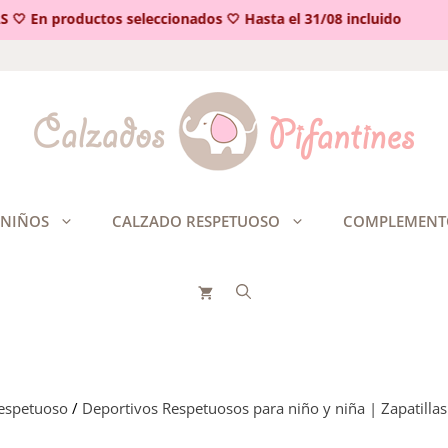
 En productos seleccionados 🤍 Hasta el 31/08 incluido
 NIÑOS
CALZADO RESPETUOSO
COMPLEMENT
respetuoso
/
Deportivos Respetuosos para niño y niña | Zapatillas