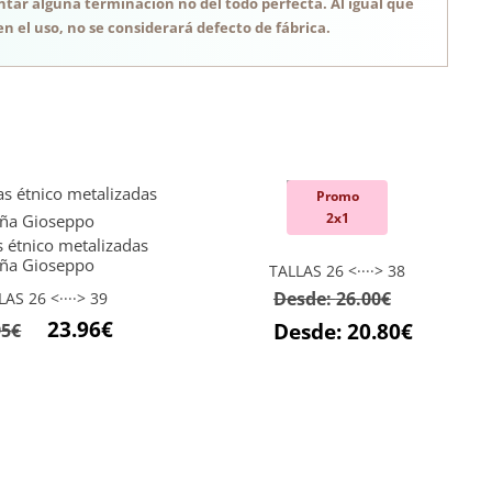
tar alguna terminación no del todo perfecta. Al igual que
n el uso, no se considerará defecto de fábrica.
Promo
Zueco niña
2x1
s étnico metalizadas
iña Gioseppo
TALLAS 26 <····> 38
Desde:
26.00
€
LAS 26 <····> 39
El
El
23.96
€
Desde:
20.80
€
95
€
precio
precio
original
actual
era:
es:
29.95€.
23.96€.