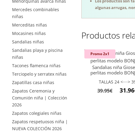
Los productos son f
Menorquinas avarca niñas
algunas arrugas, nor
Mercedes combinables
niñas
Merceditas niñas
Productos rel
Mocasines niñas
Sandalias niñas
Sandalias playa y piscina
Promo 2x1
niñas
Tacones flamenca niñas
Sandalias niña Gios
perlitas modelo BO
Terciopelo y serratex niñas
TALLAS 24 <····> 3
Zapatillas casa niñas
El
31.96
39.95
€
Zapatos Ceremonia y
precio
Comunión niña | Colección
2026
origina
Zapatos colegiales niñas
era:
39.95€.
Zapatos respetuosos niña |
NUEVA COLECCIÓN 2026