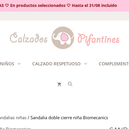
🤍 En productos seleccionados 🤍 Hasta el 31/08 incluido
 NIÑOS
CALZADO RESPETUOSO
COMPLEMENT
ndalias niñas
/ Sandalia doble cierre niña Biomecanics