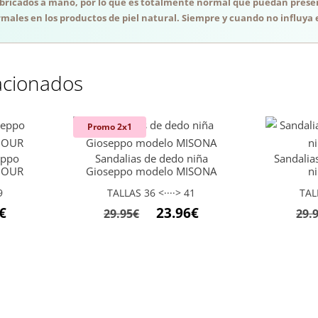
abricados a mano, por lo que es totalmente normal que puedan presen
males en los productos de piel natural. Siempre y cuando no influya e
acionados
Promo 2x1
eppo
Sandalias de dedo niña
Sandalia
NJOUR
Gioseppo modelo MISONA
n
9
TALLAS 36 <····> 41
TAL
El
El
El
€
23.96
€
29.95
€
29.
precio
precio
precio
l
actual
original
actual
es:
era:
es:
31.96€.
29.95€.
23.96€.