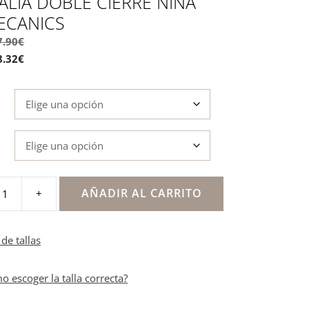
LIA DOBLE CIERRE NIÑA
ECANICS
7.90
€
8.32
€
AÑADIR AL CARRITO
+
de tallas
ics
o escoger la talla correcta?