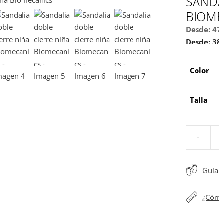
SANDA
BIOM
Desde:
4
Desde:
3
Color
Talla
-
Sandalia
doble
cierre
Guía 
niña
Biomecan
¿Cóm
cantidad