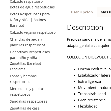
Calzado respetuoso
Botas de agua respetuosas
Descripción
Más i
Botas Respetuosas para
Niño y Niña | Botines
Descripción
Barefoot
Calzado vegano respetuoso
Preciosa sandalia de la ma
Chanclas de agua y
playeras respetuosos
adapta genial a cualquie
Deportivos Respetuosos
COLECCIÓN BIOEVOLUTI
para niño y niña |
Zapatillas Barefoot
Horma evolutiva: c
Escolares
Estabilizador later
Lonas y bambas
Extra ligereza
respetuosos
Movimiento natura
Merceditas y pepitos
Transpirabilidad
respetuosos
Gran resistencia
Sandalias respetuosas
Flexibilidad
Zapatillas de casa