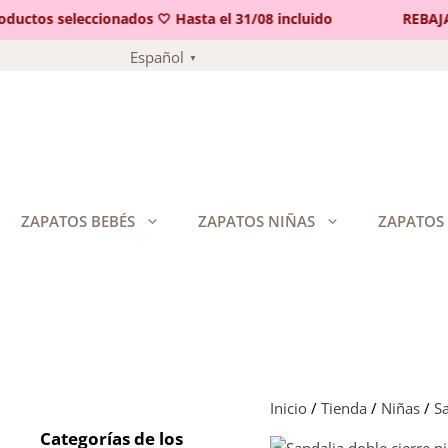
ctos seleccionados 🤍 Hasta el 31/08 incluido
REBAJAS 
Saltar
Español
▼
al
contenido
ZAPATOS BEBÉS
ZAPATOS NIÑAS
ZAPATOS
Inicio
/
Tienda
/
Niñas
/
Sa
Categorías de los