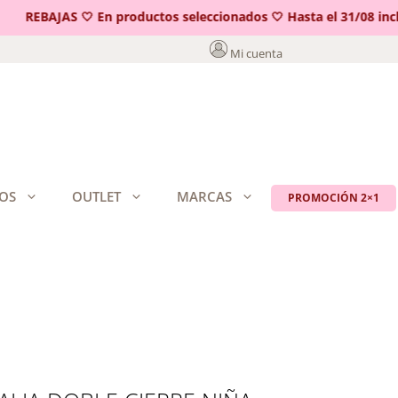
REBAJAS 🤍 En productos seleccionados 🤍 Hasta el 31/08 inclu
Mi cuenta
OS
OUTLET
MARCAS
PROMOCIÓN 2×1