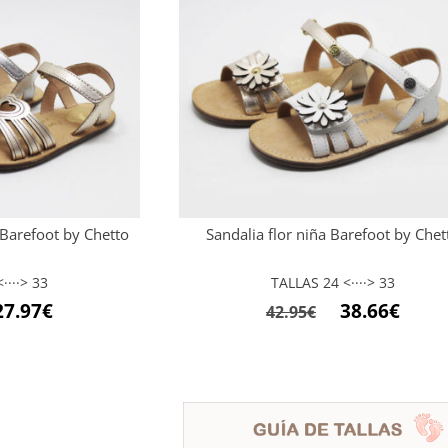
 Barefoot by Chetto
Sandalia flor niña Barefoot by Chet
····> 33
TALLAS 24 <····> 33
El
El
El
27.97
€
38.66
€
42.95
€
ecio
precio
precio
preci
iginal
actual
original
actua
a:
es:
era:
es:
.95€.
27.97€.
42.95€.
38.66€