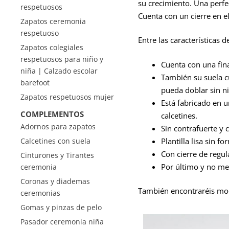
su crecimiento. Una perfe
respetuosos
Cuenta con un cierre en el
Zapatos ceremonia
respetuoso
Entre las características 
Zapatos colegiales
respetuosos para niño y
Cuenta con una fin
niña | Calzado escolar
También su suela c
barefoot
pueda doblar sin n
Zapatos respetuosos mujer
Está fabricado en 
COMPLEMENTOS
calcetines.
Adornos para zapatos
Sin contrafuerte y 
Plantilla lisa sin 
Calcetines con suela
Con cierre de regu
Cinturones y Tirantes
Por último y no me
ceremonia
Coronas y diademas
También encontraréis mod
ceremonias
Gomas y pinzas de pelo
Pasador ceremonia niña