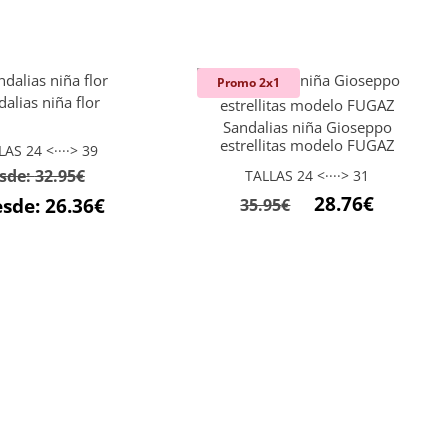
Promo 2x1
alias niña flor
Sandalias niña Gioseppo
estrellitas modelo FUGAZ
LAS 24 <····> 39
sde:
32.95
€
TALLAS 24 <····> 31
El
El
28.76
€
esde:
26.36
€
35.95
€
precio
precio
original
actual
era:
es:
35.95€.
28.76€.