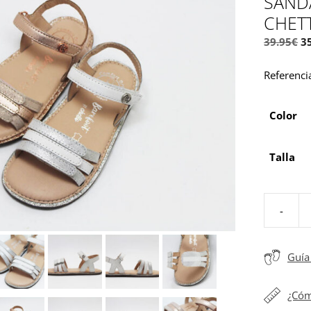
SANDA
CHET
El
39.95
€
3
p
Referenci
or
er
39
Color
Talla
-
Sandalia
tiras
niña
Guía 
Barefoot
by
¿Cóm
Chetto