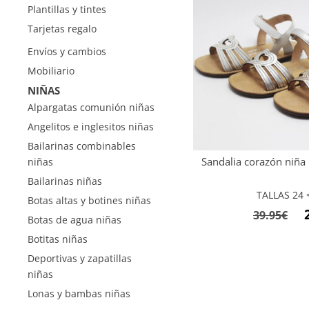
Plantillas y tintes
Tarjetas regalo
Envíos y cambios
Mobiliario
NIÑAS
Alpargatas comunión niñas
Angelitos e inglesitos niñas
Bailarinas combinables
Sandalia corazón niña
niñas
Bailarinas niñas
TALLAS 24 <
Botas altas y botines niñas
El
39.95
€
Botas de agua niñas
pr
Botitas niñas
or
Deportivas y zapatillas
er
niñas
39
Lonas y bambas niñas