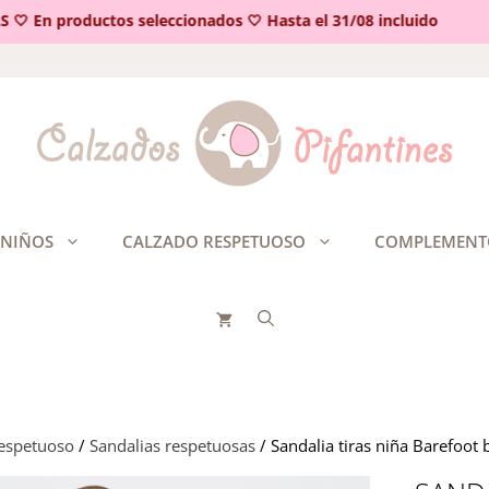
 En productos seleccionados 🤍 Hasta el 31/08 incluido
 NIÑOS
CALZADO RESPETUOSO
COMPLEMENT
respetuoso
/
Sandalias respetuosas
/ Sandalia tiras niña Barefoot 