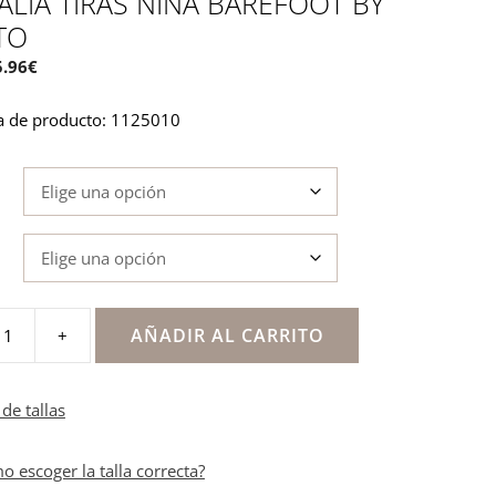
LIA TIRAS NIÑA BAREFOOT BY
TO
El
5.96
€
recio
precio
a de producto: 1125010
iginal
actual
a:
es:
.95€.
35.96€.
AÑADIR AL CARRITO
+
de tallas
o escoger la talla correcta?