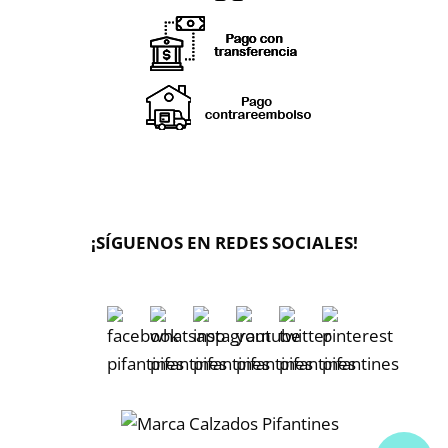
X
🔄 Solicitar
CAMBIO/DEVOLUCIÓN
¡SÍGUENOS EN REDES SOCIALES!
📞 Contactar Whatsapp
📧 Enviar mensaje
📦 Seguimiento de mi pedido