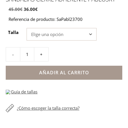
El
El
45.00
€
36.00
€
precio
precio
Referencia de producto: SaPabl23700
original
actual
era:
es:
Talla
45.00€.
36.00€.
-
+
Sandalias
cierre
adherente
AÑADIR AL CARRITO
Pablosky
cantidad
Guía de tallas
¿Cómo escoger la talla correcta?