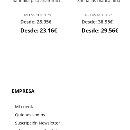
Sandalia piso anatómico
Sandalias blanca niña
36.95€.
29.56
TALLAS 24 <····> 39
TALLAS 18 <····> 26
Desde:
28.95
€
Desde:
36.95
€
Desde:
23.16
€
Desde:
29.56
€
EMPRESA
Mi cuenta
Quienes somos
Suscripción Newsletter