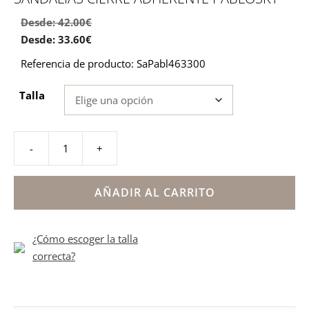
Desde:
42.00
€
Desde:
33.60
€
Referencia de producto: SaPabl463300
Talla
-
+
Sandalias
cierre
adherente
AÑADIR AL CARRITO
Pablosky
cantidad
¿Cómo escoger la talla
correcta?