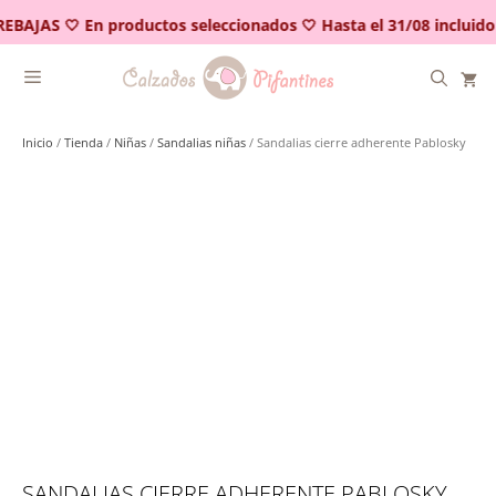
Saltar
EBAJAS 🤍 En productos seleccionados 🤍 Hasta el 31/08 incluido
al
contenido
Inicio
/
Tienda
/
Niñas
/
Sandalias niñas
/ Sandalias cierre adherente Pablosky
SANDALIAS CIERRE ADHERENTE PABLOSKY