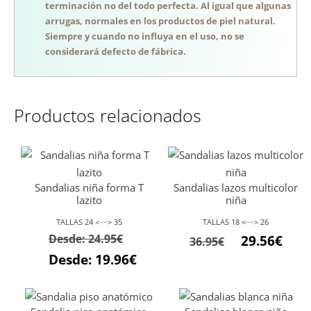
terminación no del todo perfecta. Al igual que algunas
arrugas, normales en los productos de piel natural.
Siempre y cuando no influya en el uso, no se
considerará defecto de fábrica.
Productos relacionados
Sandalias niña forma T
Sandalias lazos multicolor
lazito
niña
TALLAS 24 <····> 35
TALLAS 18 <····> 26
El
El
Desde:
24.95
€
29.56
€
36.95
€
precio
preci
Desde:
19.96
€
original
actu
era:
es: