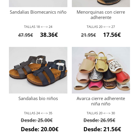
Sandalias Biomecanics niño
Menorquinas con cierre
adherente
TALLAS 18 <····> 24
TALLAS 20 <····> 27
El
El
El
El
38.36
€
17.56
€
47.95
€
21.95
€
precio
precio
precio
preci
original
actual
original
actu
era:
es:
era:
es:
47.95€.
38.36€.
21.95€.
17.56
Sandalias bio niños
Avarca cierre adherente
niña niño
TALLAS 24 <····> 35
TALLAS 20 <····> 30
Desde:
25.00
€
Desde:
26.95
€
Desde:
20.00
€
Desde:
21.56
€