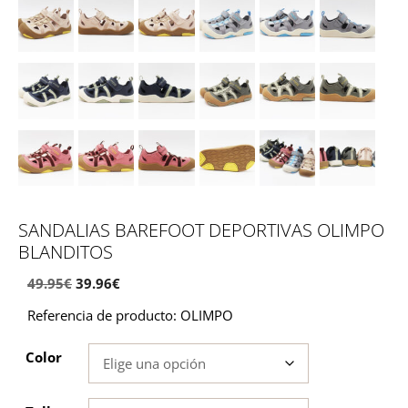
SANDALIAS BAREFOOT DEPORTIVAS OLIMPO
BLANDITOS
El
El
49.95
€
39.96
€
precio
precio
Referencia de producto: OLIMPO
original
actual
era:
es:
Color
49.95€.
39.96€.