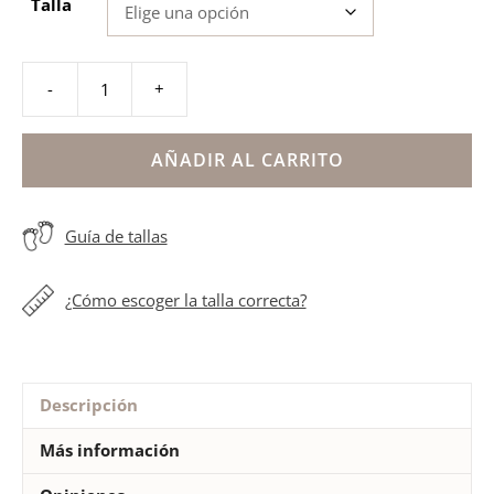
Talla
-
+
Sandalias
barefoot
deportivas
AÑADIR AL CARRITO
Olimpo
Blanditos
Guía de tallas
cantidad
¿Cómo escoger la talla correcta?
Descripción
Más información